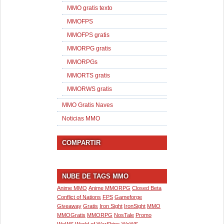
MMO gratis texto
MMOFPS
MMOFPS gratis
MMORPG gratis
MMORPGs
MMORTS gratis
MMORWS gratis
MMO Gratis Naves
Noticias MMO
COMPARTIR
NUBE DE TAGS MMO
Anime MMO
Anime MMORPG
Closed Beta
Conflict of Nations
FPS
Gameforge
Giveaway
Gratis
Iron Sight
IronSight
MMO
MMOGratis
MMORPG
NosTale
Promo