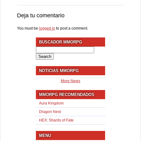
Deja tu comentario
You must be
logged in
to post a comment.
BUSCADOR MMORPG
Search
for:
NOTICIAS MMORPG
More News
MMORPG RECOMENDADOS
Aura Kingdom
Dragon Nest
HEX: Shards of Fate
MENU