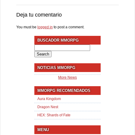
Deja tu comentario
You must be
logged in
to post a comment.
BUSCADOR MMORPG
Search
for:
NOTICIAS MMORPG
More News
MMORPG RECOMENDADOS
Aura Kingdom
Dragon Nest
HEX: Shards of Fate
MENU