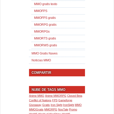
MMO gratis texto
MMOFPS
MMOFPS gratis
MMORPG gratis
MMORPGs
MMORTS gratis
MMORWS gratis
MMO Gratis Naves
Noticias MMO
COMPARTIR
NUBE DE TAGS MMO
Anime MMO
Anime MMORPG
Closed Beta
Conflict of Nations
FPS
Gameforge
Giveaway
Gratis
Iron Sight
IronSight
MMO
MMOGratis
MMORPG
NosTale
Promo