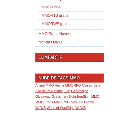
MMORPGs
MMORTS gratis
MMORWS gratis
MMO Gratis Naves
Noticias MMO
COMPARTIR
NUBE DE TAGS MMO
Anime MMO
Anime MMORPG
Closed Beta
Conflict of Nations
FPS
Gameforge
Giveaway
Gratis
Iron Sight
IronSight
MMO
MMOGratis
MMORPG
NosTale
Promo
WoWS
World of WarShips
WoWS