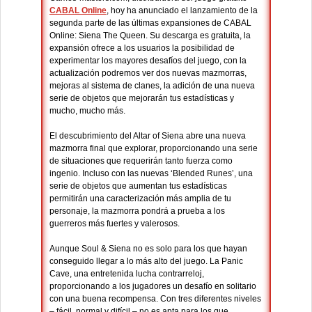
CABAL Online
, hoy ha anunciado el lanzamiento de la
segunda parte de las últimas expansiones de CABAL
Online: Siena The Queen. Su descarga es gratuita, la
expansión ofrece a los usuarios la posibilidad de
experimentar los mayores desafíos del juego, con la
actualización podremos ver dos nuevas mazmorras,
mejoras al sistema de clanes, la adición de una nueva
serie de objetos que mejorarán tus estadísticas y
mucho, mucho más.
El descubrimiento del Altar of Siena abre una nueva
mazmorra final que explorar, proporcionando una serie
de situaciones que requerirán tanto fuerza como
ingenio. Incluso con las nuevas ‘Blended Runes’, una
serie de objetos que aumentan tus estadísticas
permitirán una caracterización más amplia de tu
personaje, la mazmorra pondrá a prueba a los
guerreros más fuertes y valerosos.
Aunque Soul & Siena no es solo para los que hayan
conseguido llegar a lo más alto del juego. La Panic
Cave, una entretenida lucha contrarreloj,
proporcionando a los jugadores un desafío en solitario
con una buena recompensa. Con tres diferentes niveles
– fácil, normal y difícil – no es apta para los que