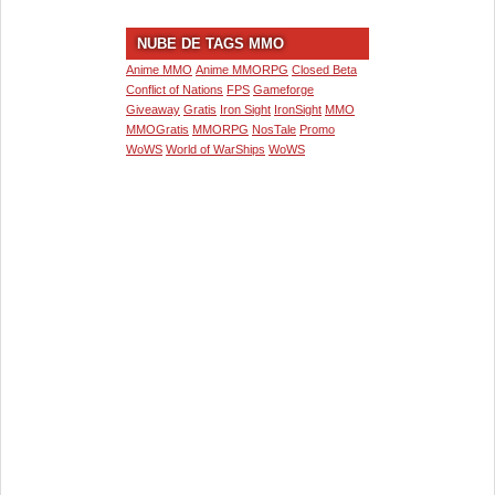
NUBE DE TAGS MMO
Anime MMO
Anime MMORPG
Closed Beta
Conflict of Nations
FPS
Gameforge
Giveaway
Gratis
Iron Sight
IronSight
MMO
MMOGratis
MMORPG
NosTale
Promo
WoWS
World of WarShips
WoWS