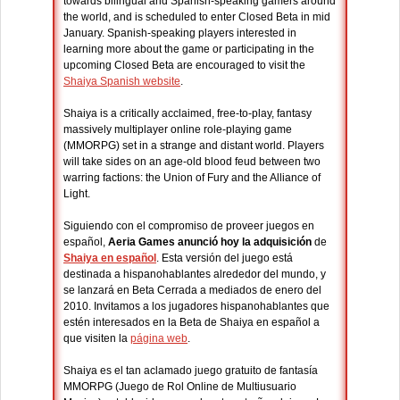
towards bilingual and Spanish-speaking gamers around
the world, and is scheduled to enter Closed Beta in mid
January. Spanish-speaking players interested in
learning more about the game or participating in the
upcoming Closed Beta are encouraged to visit the
Shaiya Spanish website
.
Shaiya is a critically acclaimed, free-to-play, fantasy
massively multiplayer online role-playing game
(MMORPG) set in a strange and distant world. Players
will take sides on an age-old blood feud between two
warring factions: the Union of Fury and the Alliance of
Light.
Siguiendo con el compromiso de proveer juegos en
español,
Aeria Games anunció hoy la adquisición
de
Shaiya en español
. Esta versión del juego está
destinada a hispanohablantes alrededor del mundo, y
se lanzará en Beta Cerrada a mediados de enero del
2010. Invitamos a los jugadores hispanohablantes que
estén interesados en la Beta de Shaiya en español a
que visiten la
página web
.
Shaiya es el tan aclamado juego gratuito de fantasía
MMORPG (Juego de Rol Online de Multiusuario