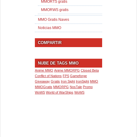
MMORTS gratis
MMORWS gratis
MMO Gratis Naves
Noticias MMO
COMPARTIR
NUBE DE TAGS MMO
Anime MMO
Anime MMORPG
Closed Beta
Conflict of Nations
FPS
Gameforge
Giveaway
Gratis
Iron Sight
IronSight
MMO
MMOGratis
MMORPG
NosTale
Promo
WoWS
World of WarShips
WoWS