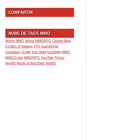
COMPARTIR
NUBE DE TAGS MMO
Anime MMO
Anime MMORPG
Closed Beta
Conflict of Nations
FPS
Gameforge
Giveaway
Gratis
Iron Sight
IronSight
MMO
MMOGratis
MMORPG
NosTale
Promo
WoWS
World of WarShips
WoWS