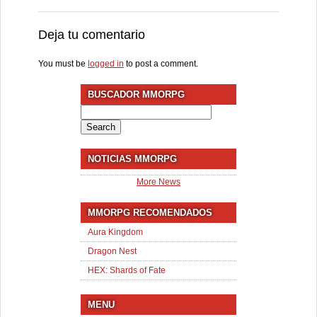
Deja tu comentario
You must be
logged in
to post a comment.
BUSCADOR MMORPG
Search
for:
NOTICIAS MMORPG
More News
MMORPG RECOMENDADOS
Aura Kingdom
Dragon Nest
HEX: Shards of Fate
MENU