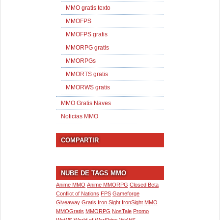
MMO gratis texto
MMOFPS
MMOFPS gratis
MMORPG gratis
MMORPGs
MMORTS gratis
MMORWS gratis
MMO Gratis Naves
Noticias MMO
COMPARTIR
NUBE DE TAGS MMO
Anime MMO
Anime MMORPG
Closed Beta
Conflict of Nations
FPS
Gameforge
Giveaway
Gratis
Iron Sight
IronSight
MMO
MMOGratis
MMORPG
NosTale
Promo