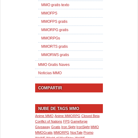
MMO gratis texto
MMOFPS
MMOFPS gratis
MMORPG gratis
MMORPGs
MMORTS gratis
MMORWS gratis
MMO Gratis Naves
Noticias MMO
COMPARTIR
NUBE DE TAGS MMO
Anime MMO
Anime MMORPG
Closed Beta
Conflict of Nations
FPS
Gameforge
Giveaway
Gratis
Iron Sight
IronSight
MMO
MMOGratis
MMORPG
NosTale
Promo