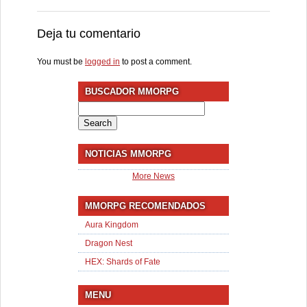
Deja tu comentario
You must be
logged in
to post a comment.
BUSCADOR MMORPG
Search
for:
NOTICIAS MMORPG
More News
MMORPG RECOMENDADOS
Aura Kingdom
Dragon Nest
HEX: Shards of Fate
MENU