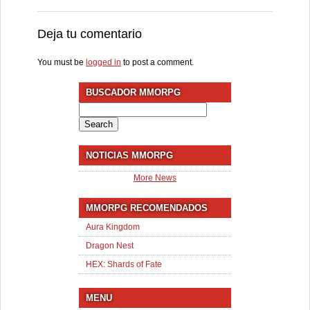
Deja tu comentario
You must be
logged in
to post a comment.
BUSCADOR MMORPG
Search
for:
NOTICIAS MMORPG
More News
MMORPG RECOMENDADOS
Aura Kingdom
Dragon Nest
HEX: Shards of Fate
MENU