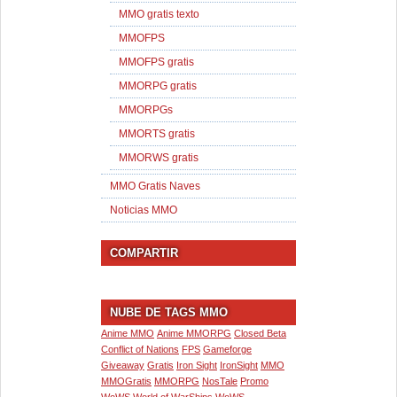
MMO gratis texto
MMOFPS
MMOFPS gratis
MMORPG gratis
MMORPGs
MMORTS gratis
MMORWS gratis
MMO Gratis Naves
Noticias MMO
COMPARTIR
NUBE DE TAGS MMO
Anime MMO
Anime MMORPG
Closed Beta
Conflict of Nations
FPS
Gameforge
Giveaway
Gratis
Iron Sight
IronSight
MMO
MMOGratis
MMORPG
NosTale
Promo