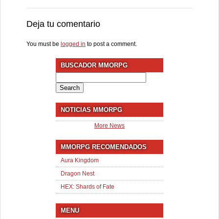
Deja tu comentario
You must be
logged in
to post a comment.
BUSCADOR MMORPG
Search
for:
NOTICIAS MMORPG
More News
MMORPG RECOMENDADOS
Aura Kingdom
Dragon Nest
HEX: Shards of Fate
MENU