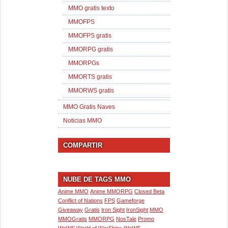
MMO gratis texto
MMOFPS
MMOFPS gratis
MMORPG gratis
MMORPGs
MMORTS gratis
MMORWS gratis
MMO Gratis Naves
Noticias MMO
COMPARTIR
NUBE DE TAGS MMO
Anime MMO
Anime MMORPG
Closed Beta
Conflict of Nations
FPS
Gameforge
Giveaway
Gratis
Iron Sight
IronSight
MMO
MMOGratis
MMORPG
NosTale
Promo