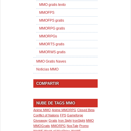
MMO gratis texto
MMOFPS
MMOFPS gratis
MMORPG gratis
MMORPGs
MMORTS gratis
MMORWS gratis
MMO Gratis Naves
Noticias MMO
COMPARTIR
NUBE DE TAGS MMO
Anime MMO
Anime MMORPG
Closed Beta
Conflict of Nations
FPS
Gameforge
Giveaway
Gratis
Iron Sight
IronSight
MMO
MMOGratis
MMORPG
NosTale
Promo