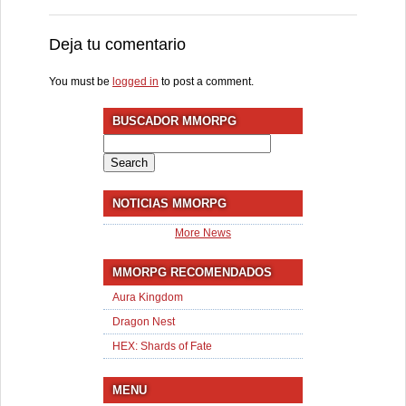
Deja tu comentario
You must be
logged in
to post a comment.
BUSCADOR MMORPG
Search
for:
NOTICIAS MMORPG
More News
MMORPG RECOMENDADOS
Aura Kingdom
Dragon Nest
HEX: Shards of Fate
MENU