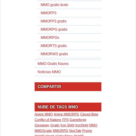
MMO gratis texto
MMOFPS
MMOFPS gratis
MMORPG gratis
MMORPGs
MMORTS gratis
MMORWS gratis
MMO Gratis Naves
Noticias MMO
COMPARTIR
NUBE DE TAGS MMO
Anime MMO
Anime MMORPG
Closed Beta
Conflict of Nations
FPS
Gameforge
Giveaway
Gratis
Iron Sight
IronSight
MMO
MMOGratis
MMORPG
NosTale
Promo