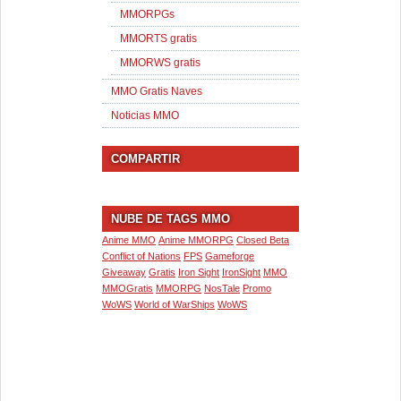
MMORPGs
MMORTS gratis
MMORWS gratis
MMO Gratis Naves
Noticias MMO
COMPARTIR
NUBE DE TAGS MMO
Anime MMO
Anime MMORPG
Closed Beta
Conflict of Nations
FPS
Gameforge
Giveaway
Gratis
Iron Sight
IronSight
MMO
MMOGratis
MMORPG
NosTale
Promo
WoWS
World of WarShips
WoWS