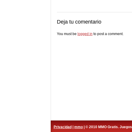
Deja tu comentario
You must be
logged in
to post a comment.
Privacidad
|
mmo
| © 2010 MMO Gratis. Juego