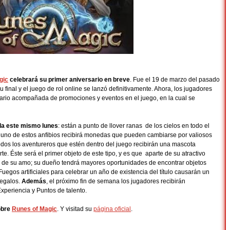
gic
celebrará su primer aniversario en breve
. Fue el 19 de marzo del pasado
u final y el juego de rol online se lanzó definitivamente. Ahora, los jugadores
ario acompañada de promociones y eventos en el juego, en la cual se
ida este mismo lunes
: están a punto de llover ranas de los cielos en todo el
uno de estos anfibios recibirá monedas que pueden cambiarse por valiosos
odos los aventureros que estén dentro del juego recibirán una mascota
te. Éste será el primer objeto de este tipo, y es que aparte de su atractivo
rte de su amo; su dueño tendrá mayores oportunidades de encontrar objetos
egos artificiales para celebrar un año de existencia del título causarán un
regalos.
Además
, el próximo fin de semana los jugadores recibirán
Experiencia y Puntos de talento.
obre
Runes of Magic
. Y visitad su
página oficial
.