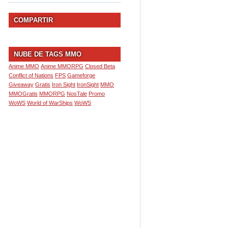
COMPARTIR
NUBE DE TAGS MMO
Anime MMO
Anime MMORPG
Closed Beta
Conflict of Nations
FPS
Gameforge
Giveaway
Gratis
Iron Sight
IronSight
MMO
MMOGratis
MMORPG
NosTale
Promo
WoWS
World of WarShips
WoWS