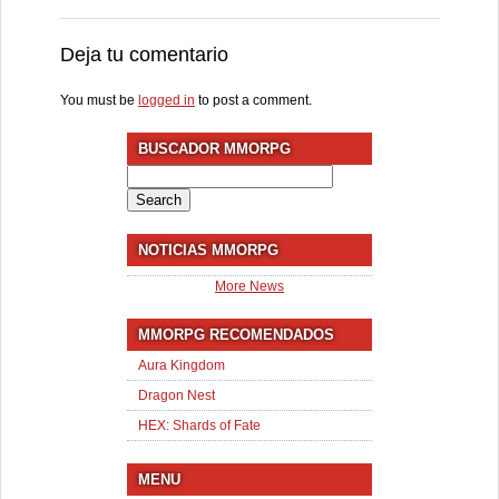
Deja tu comentario
You must be
logged in
to post a comment.
BUSCADOR MMORPG
Search
for:
NOTICIAS MMORPG
More News
MMORPG RECOMENDADOS
Aura Kingdom
Dragon Nest
HEX: Shards of Fate
MENU