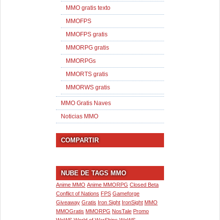
MMO gratis texto
MMOFPS
MMOFPS gratis
MMORPG gratis
MMORPGs
MMORTS gratis
MMORWS gratis
MMO Gratis Naves
Noticias MMO
COMPARTIR
NUBE DE TAGS MMO
Anime MMO
Anime MMORPG
Closed Beta
Conflict of Nations
FPS
Gameforge
Giveaway
Gratis
Iron Sight
IronSight
MMO
MMOGratis
MMORPG
NosTale
Promo