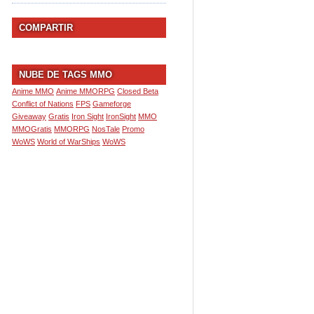
COMPARTIR
NUBE DE TAGS MMO
Anime MMO
Anime MMORPG
Closed Beta
Conflict of Nations
FPS
Gameforge
Giveaway
Gratis
Iron Sight
IronSight
MMO
MMOGratis
MMORPG
NosTale
Promo
WoWS
World of WarShips
WoWS