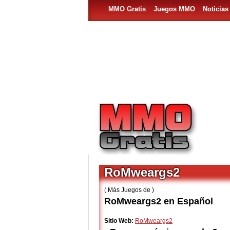
MMO Gratis
Juegos MMO
Noticia
RoMweargs2
( Más Juegos de )
RoMweargs2 en Español
Sitio Web:
RoMweargs2