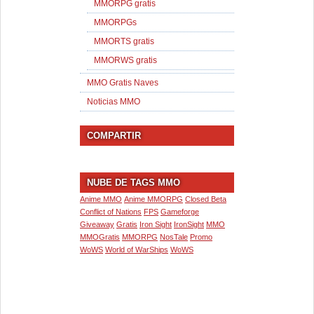
MMORPG gratis
MMORPGs
MMORTS gratis
MMORWS gratis
MMO Gratis Naves
Noticias MMO
COMPARTIR
NUBE DE TAGS MMO
Anime MMO
Anime MMORPG
Closed Beta
Conflict of Nations
FPS
Gameforge
Giveaway
Gratis
Iron Sight
IronSight
MMO
MMOGratis
MMORPG
NosTale
Promo
WoWS
World of WarShips
WoWS