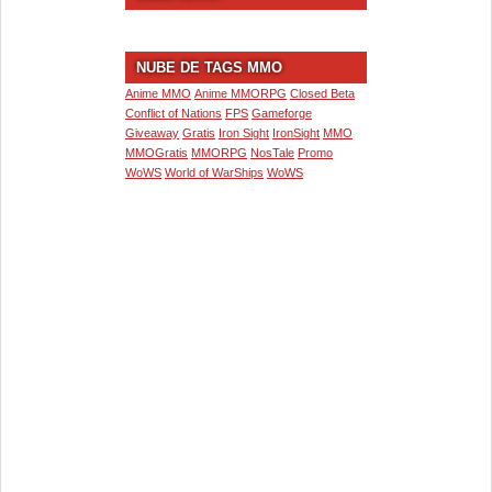
NUBE DE TAGS MMO
Anime MMO
Anime MMORPG
Closed Beta
Conflict of Nations
FPS
Gameforge
Giveaway
Gratis
Iron Sight
IronSight
MMO
MMOGratis
MMORPG
NosTale
Promo
WoWS
World of WarShips
WoWS