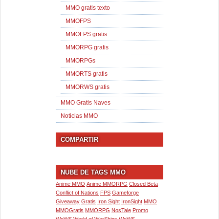
MMO gratis texto
MMOFPS
MMOFPS gratis
MMORPG gratis
MMORPGs
MMORTS gratis
MMORWS gratis
MMO Gratis Naves
Noticias MMO
COMPARTIR
NUBE DE TAGS MMO
Anime MMO
Anime MMORPG
Closed Beta
Conflict of Nations
FPS
Gameforge
Giveaway
Gratis
Iron Sight
IronSight
MMO
MMOGratis
MMORPG
NosTale
Promo