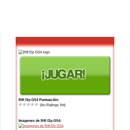
Rift f2p GS4 Puntuación:
(No Ratings Yet)
Imagenes de Rift f2p GS4: