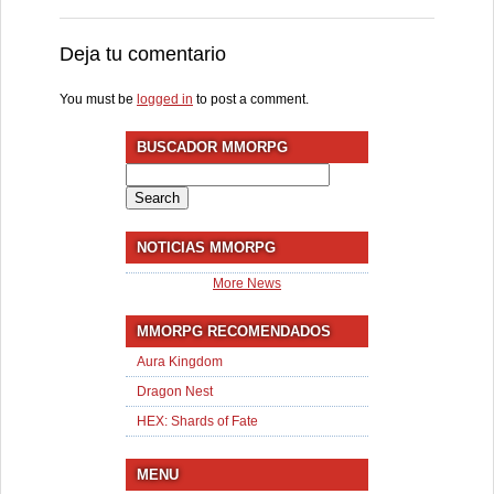
Deja tu comentario
You must be
logged in
to post a comment.
BUSCADOR MMORPG
Search
for:
NOTICIAS MMORPG
More News
MMORPG RECOMENDADOS
Aura Kingdom
Dragon Nest
HEX: Shards of Fate
MENU