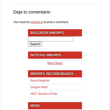
Deja tu comentario
You must be
logged in
to post a comment.
BUSCADOR MMORPG
Search
for:
NOTICIAS MMORPG
More News
MMORPG RECOMENDADOS
Aura Kingdom
Dragon Nest
HEX: Shards of Fate
MENU