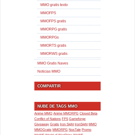
MMO gratis texto
MMOFPS
MMOFPS gratis
MMORPG gratis
MMORPGs
MMORTS gratis
MMORWS gratis
MMO Gratis Naves
Noticias MMO
COMPARTIR
NUBE DE TAGS MMO
Anime MMO
Anime MMORPG
Closed Beta
Conflict of Nations
FPS
Gameforge
Giveaway
Gratis
Iron Sight
IronSight
MMO
MMOGratis
MMORPG
NosTale
Promo