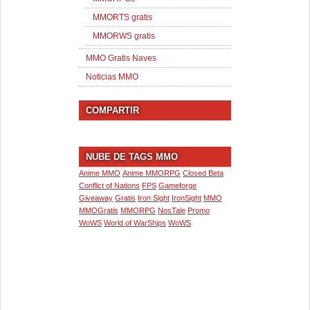
MMORTS gratis
MMORWS gratis
MMO Gratis Naves
Noticias MMO
COMPARTIR
NUBE DE TAGS MMO
Anime MMO
Anime MMORPG
Closed Beta
Conflict of Nations
FPS
Gameforge
Giveaway
Gratis
Iron Sight
IronSight
MMO
MMOGratis
MMORPG
NosTale
Promo
WoWS
World of WarShips
WoWS