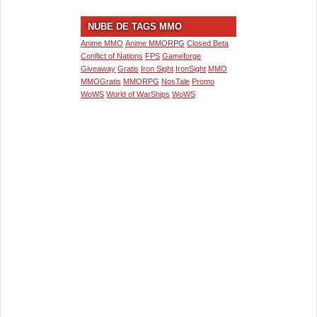
NUBE DE TAGS MMO
Anime MMO
Anime MMORPG
Closed Beta
Conflict of Nations
FPS
Gameforge
Giveaway
Gratis
Iron Sight
IronSight
MMO
MMOGratis
MMORPG
NosTale
Promo
WoWS
World of WarShips
WoWS