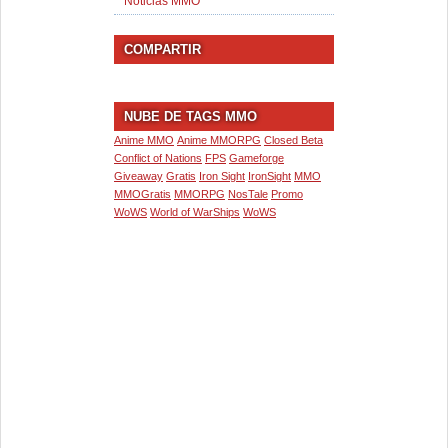
Noticias MMO
COMPARTIR
NUBE DE TAGS MMO
Anime MMO
Anime MMORPG
Closed Beta
Conflict of Nations
FPS
Gameforge
Giveaway
Gratis
Iron Sight
IronSight
MMO
MMOGratis
MMORPG
NosTale
Promo
WoWS
World of WarShips
WoWS