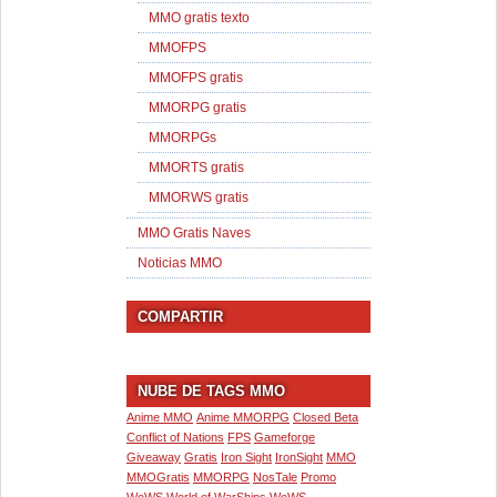
MMO gratis texto
MMOFPS
MMOFPS gratis
MMORPG gratis
MMORPGs
MMORTS gratis
MMORWS gratis
MMO Gratis Naves
Noticias MMO
COMPARTIR
NUBE DE TAGS MMO
Anime MMO
Anime MMORPG
Closed Beta
Conflict of Nations
FPS
Gameforge
Giveaway
Gratis
Iron Sight
IronSight
MMO
MMOGratis
MMORPG
NosTale
Promo