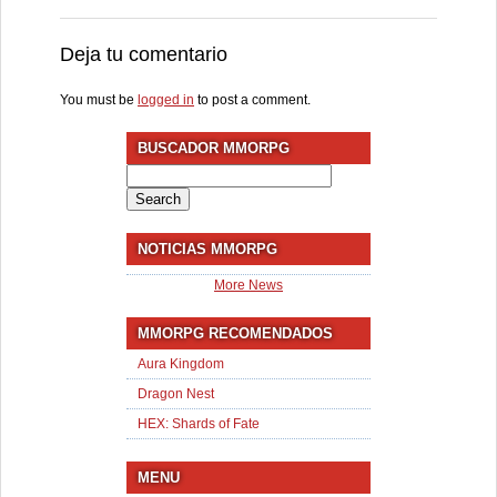
Deja tu comentario
You must be
logged in
to post a comment.
BUSCADOR MMORPG
Search
for:
NOTICIAS MMORPG
More News
MMORPG RECOMENDADOS
Aura Kingdom
Dragon Nest
HEX: Shards of Fate
MENU