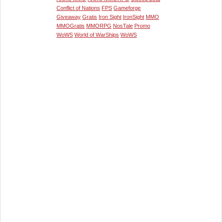
Conflict of Nations
FPS
Gameforge
Giveaway
Gratis
Iron Sight
IronSight
MMO
MMOGratis
MMORPG
NosTale
Promo
WoWS
World of WarShips
WoWS