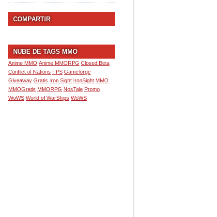
COMPARTIR
NUBE DE TAGS MMO
Anime MMO
Anime MMORPG
Closed Beta
Conflict of Nations
FPS
Gameforge
Giveaway
Gratis
Iron Sight
IronSight
MMO
MMOGratis
MMORPG
NosTale
Promo
WoWS
World of WarShips
WoWS