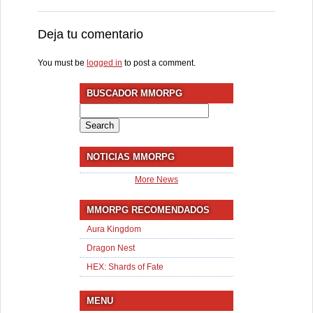
Deja tu comentario
You must be
logged in
to post a comment.
BUSCADOR MMORPG
Search
for:
NOTICIAS MMORPG
More News
MMORPG RECOMENDADOS
Aura Kingdom
Dragon Nest
HEX: Shards of Fate
MENU