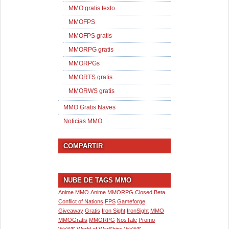
MMO gratis texto
MMOFPS
MMOFPS gratis
MMORPG gratis
MMORPGs
MMORTS gratis
MMORWS gratis
MMO Gratis Naves
Noticias MMO
COMPARTIR
NUBE DE TAGS MMO
Anime MMO
Anime MMORPG
Closed Beta
Conflict of Nations
FPS
Gameforge
Giveaway
Gratis
Iron Sight
IronSight
MMO
MMOGratis
MMORPG
NosTale
Promo