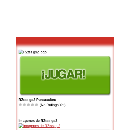
RZtss gs2 Puntuación:
(No Ratings Yet)
Imagenes de RZtss gs2: