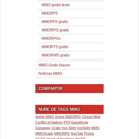
MMO gratis texto
MMOFPS
MMOFPS gratis
MMORPG gratis
MMORPGs
MMORTS gratis
MMORWS gratis
MMO Gratis Naves
Noticias MMO
COMPARTIR
NUBE DE TAGS MMO
Anime MMO
Anime MMORPG
Closed Beta
Conflict of Nations
FPS
Gameforge
Giveaway
Gratis
Iron Sight
IronSight
MMO
MMOGratis
MMORPG
NosTale
Promo