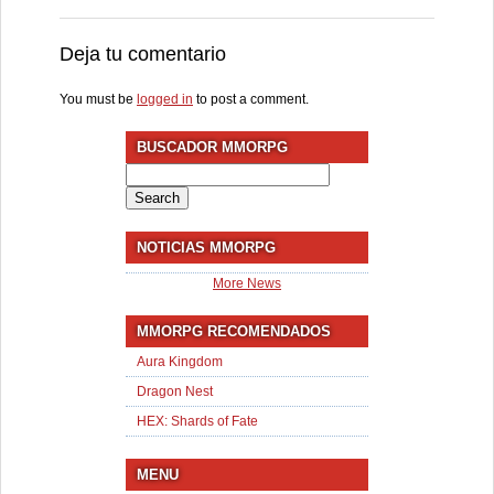
Deja tu comentario
You must be
logged in
to post a comment.
BUSCADOR MMORPG
Search
for:
NOTICIAS MMORPG
More News
MMORPG RECOMENDADOS
Aura Kingdom
Dragon Nest
HEX: Shards of Fate
MENU