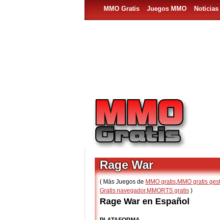
MMO Gratis
Juegos MMO
Noticia
Rage War
( Más Juegos de
MMO gratis
,
MMO gratis ges
Gratis navegador
,
MMORTS gratis
)
Rage War en Español