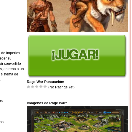
 de imperios
recer su
r convertirlo
s, entrena a un
 sistema de
.
Rage War Puntuación:
(No Ratings Yet)
os
Imagenes de Rage War:
tos