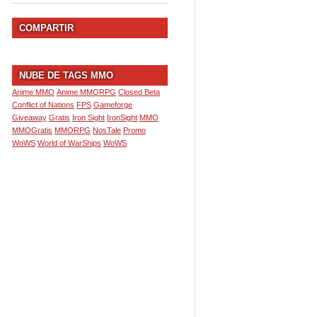
COMPARTIR
NUBE DE TAGS MMO
Anime MMO
Anime MMORPG
Closed Beta
Conflict of Nations
FPS
Gameforge
Giveaway
Gratis
Iron Sight
IronSight
MMO
MMOGratis
MMORPG
NosTale
Promo
WoWS
World of WarShips
WoWS