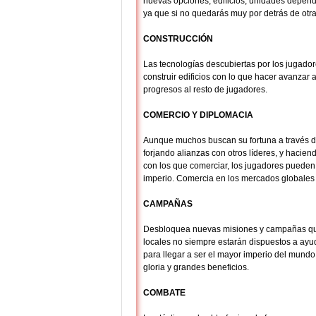
nuevas opciones, edificios, unidades dependi
ya que si no quedarás muy por detrás de otr
CONSTRUCCIÓN
Las tecnologías descubiertas por los jugadores
construir edificios con lo que hacer avanzar 
progresos al resto de jugadores.
COMERCIO Y DIPLOMACIA
Aunque muchos buscan su fortuna a través de
forjando alianzas con otros líderes, y hacie
con los que comerciar, los jugadores pueden
imperio. Comercia en los mercados globales d
CAMPAÑAS
Desbloquea nuevas misiones y campañas que 
locales no siempre estarán dispuestos a ayud
para llegar a ser el mayor imperio del mund
gloria y grandes beneficios.
COMBATE