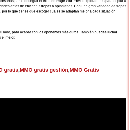
 necesarias para conseguir el éxito en Rage War. Envía exploradores para espiar a
idades antes de enviar tus tropas a aplastarlos. Con una gran variedad de tropas
s, por lo que tienes que escoger cuales se adaptan mejor a cada situación.
a tu lado, para acabar con los oponentes más duros. También puedes luchar
 el mejor.
 gratis
,
MMO gratis gestión
,
MMO Gratis