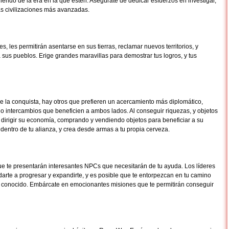
endo de la era en la que estén. Asegúrate de dedicar esfuerzos en investigar,
as civilizaciones más avanzadas.
, les permitirán asentarse en sus tierras, reclamar nuevos territorios, y
a sus pueblos. Erige grandes maravillas para demostrar tus logros, y tus
 la conquista, hay otros que prefieren un acercamiento más diplomático,
ndo intercambios que beneficien a ambos lados. Al conseguir riquezas, y objetos
 dirigir su economía, comprando y vendiendo objetos para beneficiar a su
entro de tu alianza, y crea desde armas a tu propia cerveza.
te presentarán interesantes NPCs que necesitarán de tu ayuda. Los líderes
arte a progresar y expandirte, y es posible que te entorpezcan en tu camino
o conocido. Embárcate en emocionantes misiones que te permitirán conseguir