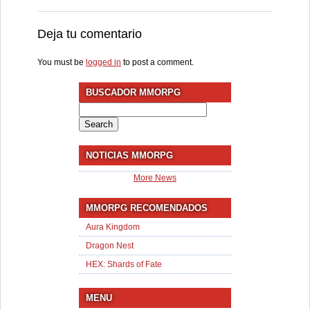
Deja tu comentario
You must be
logged in
to post a comment.
BUSCADOR MMORPG
Search
for:
NOTICIAS MMORPG
More News
MMORPG RECOMENDADOS
Aura Kingdom
Dragon Nest
HEX: Shards of Fate
MENU