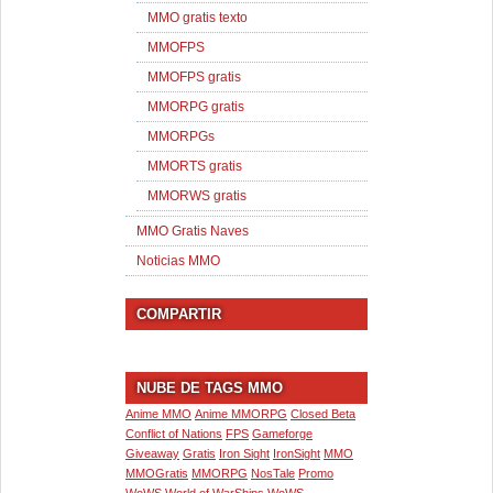
MMO gratis texto
MMOFPS
MMOFPS gratis
MMORPG gratis
MMORPGs
MMORTS gratis
MMORWS gratis
MMO Gratis Naves
Noticias MMO
COMPARTIR
NUBE DE TAGS MMO
Anime MMO
Anime MMORPG
Closed Beta
Conflict of Nations
FPS
Gameforge
Giveaway
Gratis
Iron Sight
IronSight
MMO
MMOGratis
MMORPG
NosTale
Promo