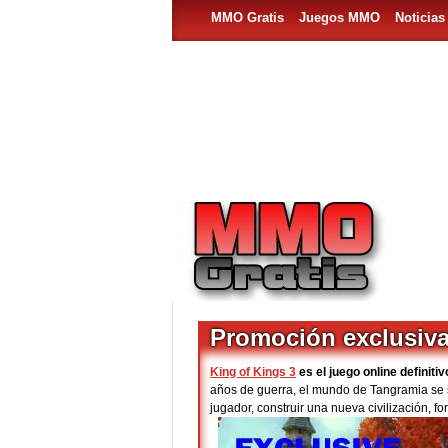
MMO Gratis
Juegos MMO
Noticia
Promoción exclusiva
King of Kings 3
es el juego online definiti
años de guerra, el mundo de Tangramia se s
jugador, construir una nueva civilización, f