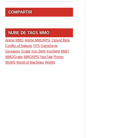
COMPARTIR
NUBE DE TAGS MMO
Anime MMO
Anime MMORPG
Closed Beta
Conflict of Nations
FPS
Gameforge
Giveaway
Gratis
Iron Sight
IronSight
MMO
MMOGratis
MMORPG
NosTale
Promo
WoWS
World of WarShips
WoWS