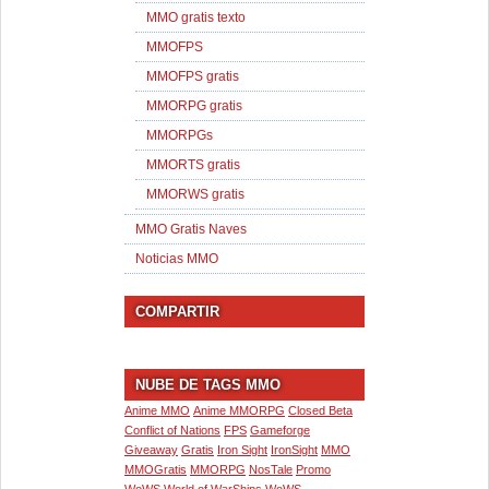
MMO gratis texto
MMOFPS
MMOFPS gratis
MMORPG gratis
MMORPGs
MMORTS gratis
MMORWS gratis
MMO Gratis Naves
Noticias MMO
COMPARTIR
NUBE DE TAGS MMO
Anime MMO
Anime MMORPG
Closed Beta
Conflict of Nations
FPS
Gameforge
Giveaway
Gratis
Iron Sight
IronSight
MMO
MMOGratis
MMORPG
NosTale
Promo