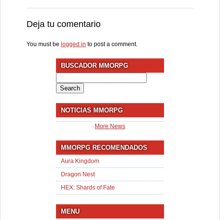
Deja tu comentario
You must be
logged in
to post a comment.
BUSCADOR MMORPG
Search
for:
NOTICIAS MMORPG
More News
MMORPG RECOMENDADOS
Aura Kingdom
Dragon Nest
HEX: Shards of Fate
MENU