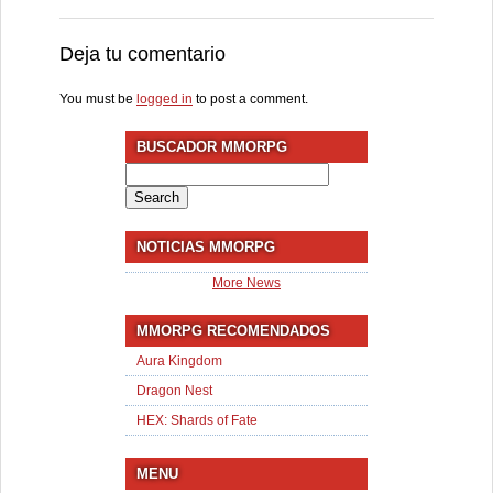
Deja tu comentario
You must be
logged in
to post a comment.
BUSCADOR MMORPG
Search
for:
NOTICIAS MMORPG
More News
MMORPG RECOMENDADOS
Aura Kingdom
Dragon Nest
HEX: Shards of Fate
MENU