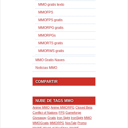
MMO gratis texto
MMOFPS
MMOFPS gratis
MMORPG gratis
MMORPGs
MMORTS gratis
MMORWS gratis
MMO Gratis Naves
Noticias MMO
COMPARTIR
NUBE DE TAGS MMO
Anime MMO
Anime MMORPG
Closed Beta
Conflict of Nations
FPS
Gameforge
Giveaway
Gratis
Iron Sight
IronSight
MMO
MMOGratis
MMORPG
NosTale
Promo