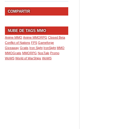
COMPARTIR
NUBE DE TAGS MMO
Anime MMO
Anime MMORPG
Closed Beta
Conflict of Nations
FPS
Gameforge
Giveaway
Gratis
Iron Sight
IronSight
MMO
MMOGratis
MMORPG
NosTale
Promo
WoWS
World of WarShips
WoWS