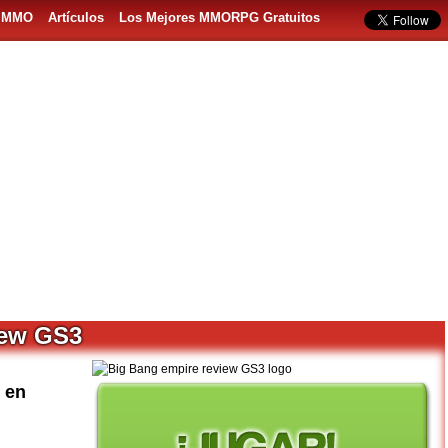
s MMO
Artículos
Los Mejores MMORPG Gratuitos
iew GS3
 en