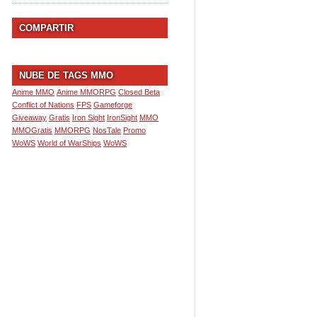
COMPARTIR
NUBE DE TAGS MMO
Anime MMO
Anime MMORPG
Closed Beta
Conflict of Nations
FPS
Gameforge
Giveaway
Gratis
Iron Sight
IronSight
MMO
MMOGratis
MMORPG
NosTale
Promo
WoWS
World of WarShips
WoWS