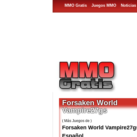
MMO Gratis
Juegos MMO
Noticia
Forsaken World
Vampire27gs
( Más Juegos de )
Forsaken World Vampire27g
Español