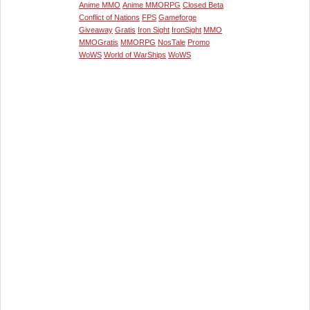
Anime MMO
Anime MMORPG
Closed Beta
Conflict of Nations
FPS
Gameforge
Giveaway
Gratis
Iron Sight
IronSight
MMO
MMOGratis
MMORPG
NosTale
Promo
WoWS
World of WarShips
WoWS