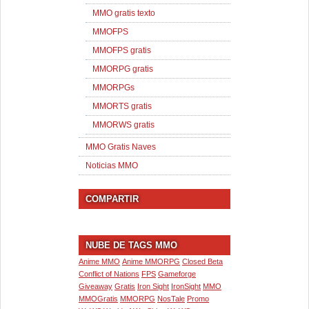
MMO gratis texto
MMOFPS
MMOFPS gratis
MMORPG gratis
MMORPGs
MMORTS gratis
MMORWS gratis
MMO Gratis Naves
Noticias MMO
COMPARTIR
NUBE DE TAGS MMO
Anime MMO
Anime MMORPG
Closed Beta
Conflict of Nations
FPS
Gameforge
Giveaway
Gratis
Iron Sight
IronSight
MMO
MMOGratis
MMORPG
NosTale
Promo