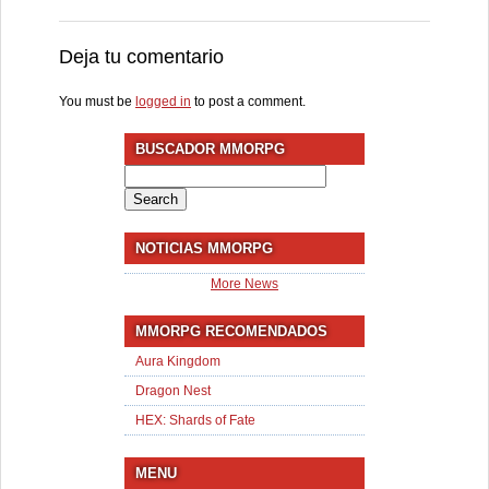
Deja tu comentario
You must be
logged in
to post a comment.
BUSCADOR MMORPG
Search
for:
NOTICIAS MMORPG
More News
MMORPG RECOMENDADOS
Aura Kingdom
Dragon Nest
HEX: Shards of Fate
MENU