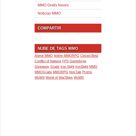
MMO Gratis Naves
Noticias MMO
COMPARTIR
NUBE DE TAGS MMO
Anime MMO
Anime MMORPG
Closed Beta
Conflict of Nations
FPS
Gameforge
Giveaway
Gratis
Iron Sight
IronSight
MMO
MMOGratis
MMORPG
NosTale
Promo
WoWS
World of WarShips
WoWS