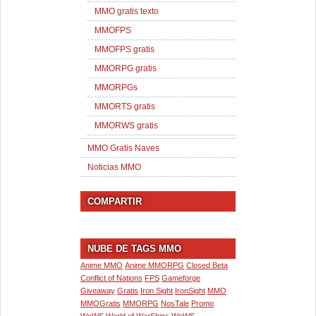
MMO gratis texto
MMOFPS
MMOFPS gratis
MMORPG gratis
MMORPGs
MMORTS gratis
MMORWS gratis
MMO Gratis Naves
Noticias MMO
COMPARTIR
NUBE DE TAGS MMO
Anime MMO
Anime MMORPG
Closed Beta
Conflict of Nations
FPS
Gameforge
Giveaway
Gratis
Iron Sight
IronSight
MMO
MMOGratis
MMORPG
NosTale
Promo