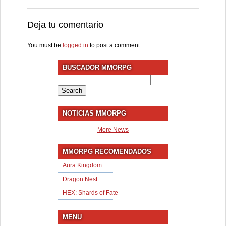
Deja tu comentario
You must be
logged in
to post a comment.
BUSCADOR MMORPG
Search
for:
NOTICIAS MMORPG
More News
MMORPG RECOMENDADOS
Aura Kingdom
Dragon Nest
HEX: Shards of Fate
MENU