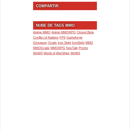
COMPARTIR
NUBE DE TAGS MMO
Anime MMO
Anime MMORPG
Closed Beta
Conflict of Nations
FPS
Gameforge
Giveaway
Gratis
Iron Sight
IronSight
MMO
MMOGratis
MMORPG
NosTale
Promo
WoWS
World of WarShips
WoWS