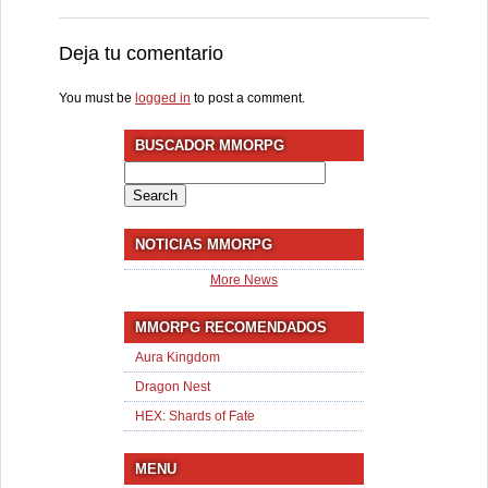
Deja tu comentario
You must be
logged in
to post a comment.
BUSCADOR MMORPG
Search
for:
NOTICIAS MMORPG
More News
MMORPG RECOMENDADOS
Aura Kingdom
Dragon Nest
HEX: Shards of Fate
MENU