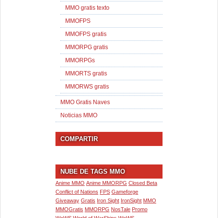
MMO gratis texto
MMOFPS
MMOFPS gratis
MMORPG gratis
MMORPGs
MMORTS gratis
MMORWS gratis
MMO Gratis Naves
Noticias MMO
COMPARTIR
NUBE DE TAGS MMO
Anime MMO
Anime MMORPG
Closed Beta
Conflict of Nations
FPS
Gameforge
Giveaway
Gratis
Iron Sight
IronSight
MMO
MMOGratis
MMORPG
NosTale
Promo