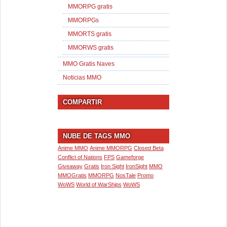
MMORPG gratis
MMORPGs
MMORTS gratis
MMORWS gratis
MMO Gratis Naves
Noticias MMO
COMPARTIR
NUBE DE TAGS MMO
Anime MMO
Anime MMORPG
Closed Beta
Conflict of Nations
FPS
Gameforge
Giveaway
Gratis
Iron Sight
IronSight
MMO
MMOGratis
MMORPG
NosTale
Promo
WoWS
World of WarShips
WoWS