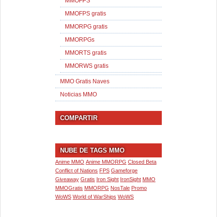
MMOFPS
MMOFPS gratis
MMORPG gratis
MMORPGs
MMORTS gratis
MMORWS gratis
MMO Gratis Naves
Noticias MMO
COMPARTIR
NUBE DE TAGS MMO
Anime MMO
Anime MMORPG
Closed Beta
Conflict of Nations
FPS
Gameforge
Giveaway
Gratis
Iron Sight
IronSight
MMO
MMOGratis
MMORPG
NosTale
Promo
WoWS
World of WarShips
WoWS