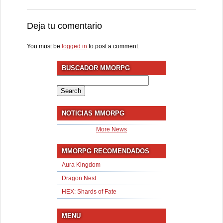
Deja tu comentario
You must be
logged in
to post a comment.
BUSCADOR MMORPG
Search
for:
NOTICIAS MMORPG
More News
MMORPG RECOMENDADOS
Aura Kingdom
Dragon Nest
HEX: Shards of Fate
MENU