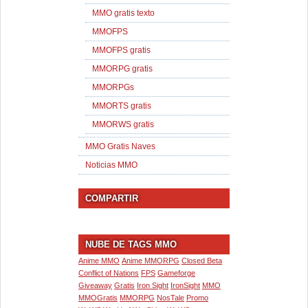
MMO gratis texto
MMOFPS
MMOFPS gratis
MMORPG gratis
MMORPGs
MMORTS gratis
MMORWS gratis
MMO Gratis Naves
Noticias MMO
COMPARTIR
NUBE DE TAGS MMO
Anime MMO
Anime MMORPG
Closed Beta
Conflict of Nations
FPS
Gameforge
Giveaway
Gratis
Iron Sight
IronSight
MMO
MMOGratis
MMORPG
NosTale
Promo