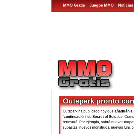
MMO Gratis
Juegos MMO
Noticia
Outspark pronto con
Outspark ha publicado hoy que
añadirán a 
'continuación' de Secret of Solstice
. Como
renovará. Por ejemplo, habrá nuevos mapas 
subastas, nuevos monstruos, nuevas funcio