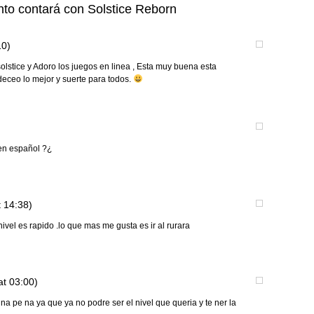
to contará con Solstice Reborn
10)
olstice y Adoro los juegos en linea , Esta muy buena esta
deceo lo mejor y suerte para todos.
en español ?¿
 14:38)
ivel es rapido .lo que mas me gusta es ir al rurara
t 03:00)
 una pe na ya que ya no podre ser el nivel que queria y te ner la