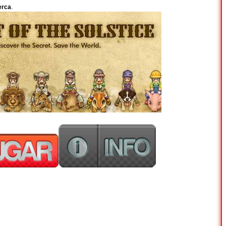
erca
.