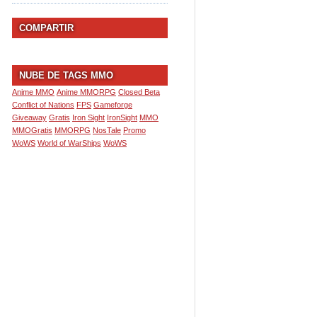
COMPARTIR
NUBE DE TAGS MMO
Anime MMO
Anime MMORPG
Closed Beta
Conflict of Nations
FPS
Gameforge
Giveaway
Gratis
Iron Sight
IronSight
MMO
MMOGratis
MMORPG
NosTale
Promo
WoWS
World of WarShips
WoWS