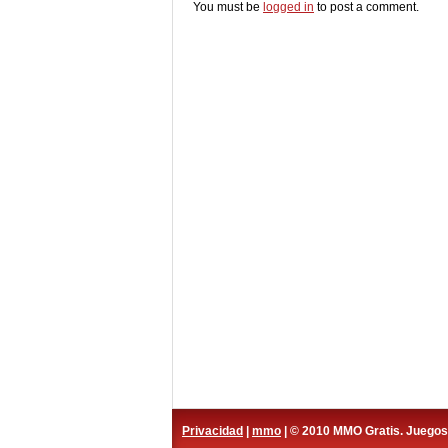
You must be
logged in
to post a comment.
Privacidad
|
mmo
| © 2010 MMO Gratis. Juego