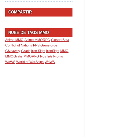
COMPARTIR
NUBE DE TAGS MMO
Anime MMO
Anime MMORPG
Closed Beta
Conflict of Nations
FPS
Gameforge
Giveaway
Gratis
Iron Sight
IronSight
MMO
MMOGratis
MMORPG
NosTale
Promo
WoWS
World of WarShips
WoWS