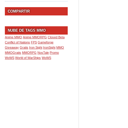
COMPARTIR
NUBE DE TAGS MMO
Anime MMO
Anime MMORPG
Closed Beta
Conflict of Nations
FPS
Gameforge
Giveaway
Gratis
Iron Sight
IronSight
MMO
MMOGratis
MMORPG
NosTale
Promo
WoWS
World of WarShips
WoWS