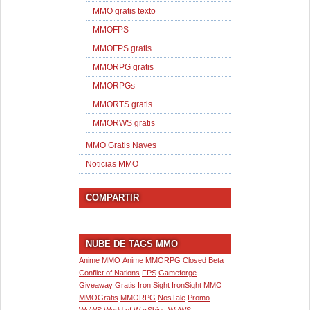
MMO gratis texto
MMOFPS
MMOFPS gratis
MMORPG gratis
MMORPGs
MMORTS gratis
MMORWS gratis
MMO Gratis Naves
Noticias MMO
COMPARTIR
NUBE DE TAGS MMO
Anime MMO
Anime MMORPG
Closed Beta
Conflict of Nations
FPS
Gameforge
Giveaway
Gratis
Iron Sight
IronSight
MMO
MMOGratis
MMORPG
NosTale
Promo