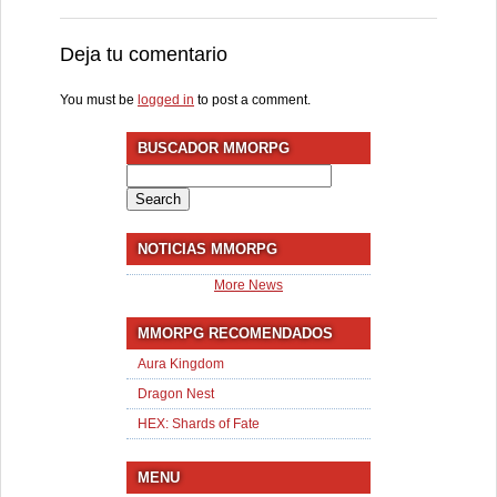
Deja tu comentario
You must be
logged in
to post a comment.
BUSCADOR MMORPG
Search
for:
NOTICIAS MMORPG
More News
MMORPG RECOMENDADOS
Aura Kingdom
Dragon Nest
HEX: Shards of Fate
MENU