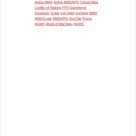
Anime MMO
Anime MMORPG
Closed Beta
Conflict of Nations
FPS
Gameforge
Giveaway
Gratis
Iron Sight
IronSight
MMO
MMOGratis
MMORPG
NosTale
Promo
WoWS
World of WarShips
WoWS