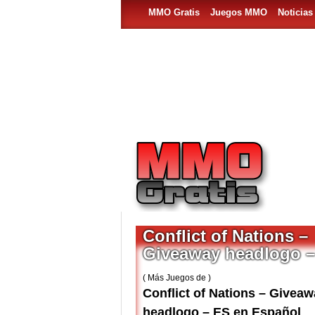
MMO Gratis
Juegos MMO
Noticia
Conflict of Nations –
Giveaway headlogo 
( Más Juegos de )
Conflict of Nations – Givea
headlogo – ES en Español