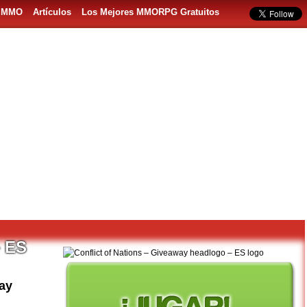
s MMO
Artículos
Los Mejores MMORPG Gratuitos
– ES
way