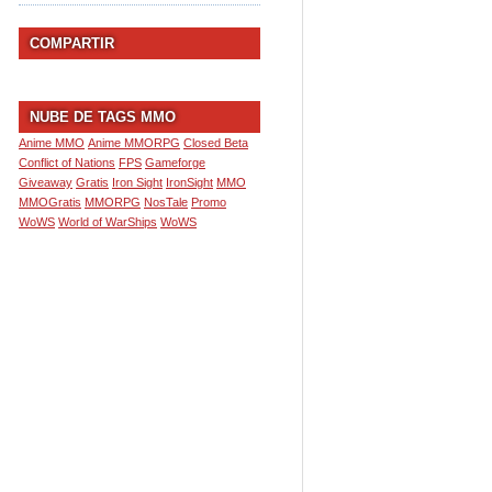
COMPARTIR
NUBE DE TAGS MMO
Anime MMO
Anime MMORPG
Closed Beta
Conflict of Nations
FPS
Gameforge
Giveaway
Gratis
Iron Sight
IronSight
MMO
MMOGratis
MMORPG
NosTale
Promo
WoWS
World of WarShips
WoWS